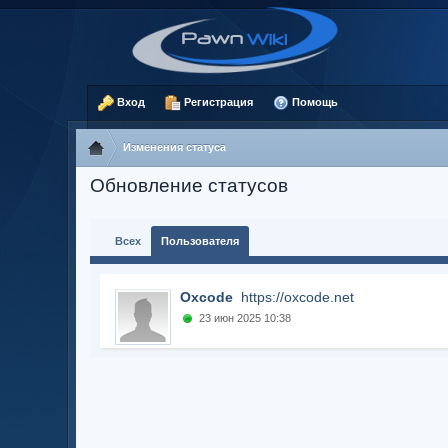
Вход
Регистрация
Помощь
Изменения статуса
Обновление статусов
Всех
Пользователя
Oxcode
https://oxcode.net
23 июн 2025 10:38