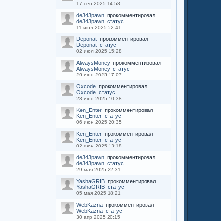
17 сен 2025 14:58
de343pawn
прокомментировал
de343pawn
статус
11 июл 2025 22:41
Deponat
прокомментировал
Deponat
статус
02 июл 2025 15:28
AlwaysMoney
прокомментировал
AlwaysMoney
статус
26 июн 2025 17:07
Oxcode
прокомментировал
Oxcode
статус
23 июн 2025 10:38
Ken_Enter
прокомментировал
Ken_Enter
статус
06 июн 2025 20:35
Ken_Enter
прокомментировал
Ken_Enter
статус
02 июн 2025 13:18
de343pawn
прокомментировал
de343pawn
статус
29 мая 2025 22:31
YashaGRIB
прокомментировал
YashaGRIB
статус
05 мая 2025 18:21
WebKazna
прокомментировал
WebKazna
статус
30 апр 2025 20:15