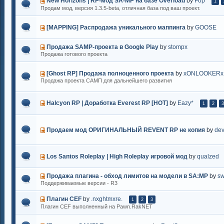
New Horizons | RP-мод SA-MP на базе Overload
by
Fop
1
Продам мод, версия 1.3.5-beta, отличная база под ваш проект.
[MAPPING] Распродажа уникального маппинга
by
GOOSE
Продажа SAMP-проекта в Google Play
by
stompx
Продажа готового проекта
[Ghost RP] Продажа полноценного проекта
by
xONLOOKERx
Продажа проекта САМП для дальнейшего развития
Halcyon RP | Доработка Everest RP [HOT]
by
Eazy*
1
2
3
Продаем мод ОРИГИНАЛЬНЫЙ REVENT RP не копия
by
de
Los Santos Roleplay | High Roleplay игровой мод
by
qualzed
Продажа плагина - обход лимитов на модели в SA:MP
by
s
Поддерживаемые версии - R3
Плагин CEF
by
.nxghtmxre.
1
2
3
Плагин CEF выполненный на Pawn.RakNET