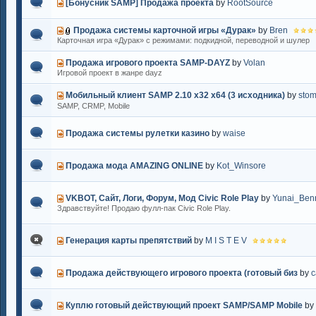
[Бонусник SAMP] Продажа проекта
by
RootSource
Продажа системы карточной игры «Дурак»
by
Bren
Карточная игра «Дурак» с режимами: подкидной, переводной и шулер
Продажа игрового проекта SAMP-DAYZ
by
Volan
Игровой проект в жанре dayz
Мобильный клиент SAMP 2.10 x32 x64 (3 исходника)
by
sto
SAMP, CRMP, Mobile
Продажа системы рулетки казино
by
waise
Продажа мода AMAZING ONLINE
by
Kot_Winsore
VKBOT, Сайт, Логи, Форум, Мод Civic Role Play
by
Yunai_Benn
Здравствуйте! Продаю фулл-пак Civic Role Play.
Генерация карты препятствий
by
M I S T E V
Продажа действующего игрового проекта (готовый биз
by
c
Куплю готовый действующий проект SAMP/SAMP Mobile
by