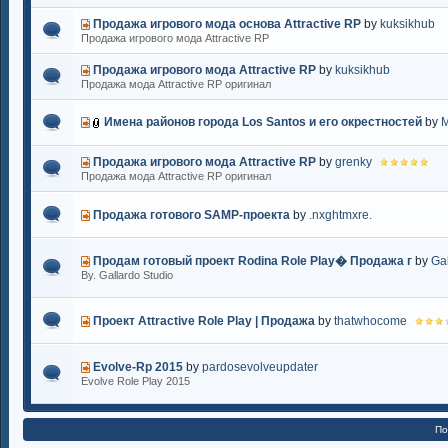
Продажа игрового мода основа Attractive RP
by
kuksikhub
Продажа игрового мода Attractive RP
Продажа игрового мода Attractive RP
by
kuksikhub
Продажа мода Attractive RP оригинал
Имена районов города Los Santos и его окрестностей
by
M
Продажа игрового мода Attractive RP
by
grenky
Продажа мода Attractive RP оригинал
Продажа готового SAMP-проекта
by
.nxghtmxre.
Продам готовый проект Rodina Role Play� Продажа г
by
Gal
By. Gallardo Studio
Проект Attractive Role Play | Продажа
by
thatwhocome
Evolve-Rp 2015
by
pardosevolveupdater
Evolve Role Play 2015
По