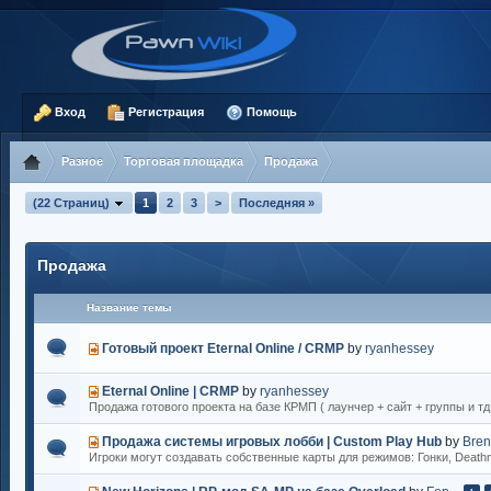
Вход
Регистрация
Помощь
Разное
Торговая площадка
Продажа
(22 Страниц)
1
2
3
>
Последняя »
Продажа
Название темы
Готовый проект Eternal Online / CRMP
by
ryanhessey
Eternal Online | CRMP
by
ryanhessey
Продажа готового проекта на базе КРМП ( лаунчер + сайт + группы и тд
Продажа системы игровых лобби | Custom Play Hub
by
Bren
Игроки могут создавать собственные карты для режимов: Гонки, Death