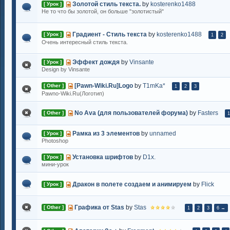
Золотой стиль текста.
by
kosterenko1488
[ Урок ]
Не то что бы золотой, он больше "золотистый"
Градиент - Стиль текста
by
kosterenko1488
[ Урок ]
1
2
Очень интересный стиль текста.
Эффект дождя
by
Vinsante
[ Урок ]
Design by Vinsante
[Pawn-Wiki.Ru]Logo
by
T1mKa*
[ Other ]
1
2
3
Pawno-Wiki.Ru(Логотип)
No Ava (для пользователей форума)
by
Fasters
[ Other ]
1
Рамка из 3 элементов
by
unnamed
[ Урок ]
Photoshop
Установка шрифтов
by
D1x.
[ Урок ]
мини-урок
Дракон в полете создаем и анимируем
by
Flick
[ Урок ]
Графика от Stas
by
Stas
[ Other ]
1
2
3
6 →