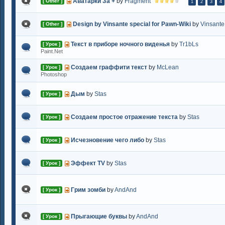
Аватарки За +
by
Fragment
[ Other ]
1
2
3
4
Design by Vinsante special for Pawn-Wiki
by
Vinsante
[ Other ]
Текст в приборе ночного виденья
by
Tr1bLs
[ Урок ]
Paint.Net
Создаем граффити текст
by
McLean
[ Урок ]
Photoshop
Дым
by
Stas
[ Урок ]
Создаем простое отражение текста
by
Stas
[ Урок ]
Исчезновение чего либо
by
Stas
[ Урок ]
Эффект TV
by
Stas
[ Урок ]
Грим зомби
by
AndAnd
[ Урок ]
Прыгающие буквы
by
AndAnd
[ Урок ]