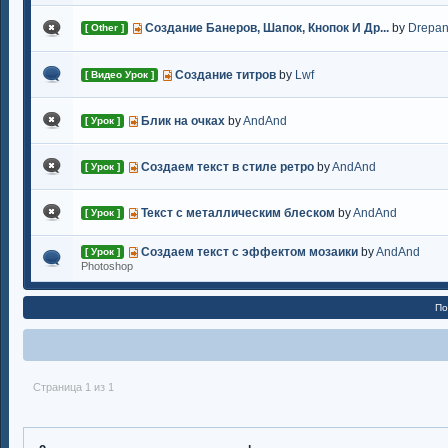
Создание Банеров, Шапок, Кнопок И Др...
by
Drepa
[ Other ]
Создание титров
by
Lwf
[ Видео Урок ]
Блик на очках
by
AndAnd
[ Урок ]
Создаем текст в стиле ретро
by
AndAnd
[ Урок ]
Текст с металлическим блеском
by
AndAnd
[ Урок ]
Создаем текст с эффектом мозаики
by
AndAnd
[ Урок ]
Photoshop
По
Страница 1 из 1