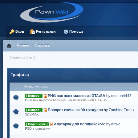
Вход
Регистрация
Помощь
Разное
Графика
Страница 1 из 1
Графика
Название темы
PNG пак всех машин из GTA:SA
by
morion4447
[ Вопрос ]
Ищу пак вырезок всех машин из вселенной GTA:Sa
Поворот скина на 90 градусов
by
ZombiedEronix
[ Вопрос ]
3DSMAX
Аватарка для полицейского
by
Artwo
[ Видео Урок ]
PSD в описании