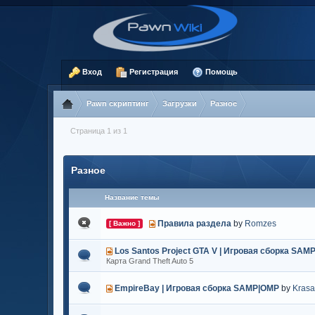
Вход
Регистрация
Помощь
Pawn скриптинг
Загрузки
Разное
Страница 1 из 1
Разное
Название темы
Правила раздела
by
Romzes
[ Важно ]
Los Santos Project GTA V | Игровая сборка SAM
Карта Grand Theft Auto 5
EmpireBay | Игровая сборка SAMP|OMP
by
Kras