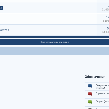
1
2
21 4
1
6 19
5
omzes
13 4
Показать опции фильтра
Обозначения
Открытая т
ответы)
Горячая те
Опрос (ест