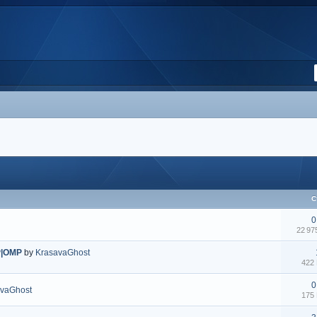
С
0
22 9
P|OMP
by
KrasavaGhost
422
0
avaGhost
175