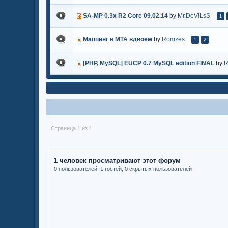
SA-MP 0.3x R2 Core 09.02.14
by
Mr.DeViLsS
1
Маппинг в MTA вдвоем
by
Romzes
1
2
[PHP, MySQL] EUCP 0.7 MySQL edition FINAL
by
R
Страница 1 из 1
1 человек просматривают этот форум
0 пользователей, 1 гостей, 0 скрытых пользователей