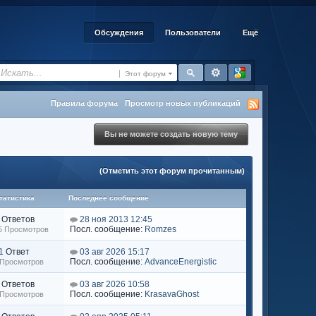
Обсуждения
Пользователи
Ещё
Этот форум
Правила форума
Просмотр новых публикаций
Вы не можете создать новую тему
(Отметить этот форум прочитанным)
татистика
Последнее сообщение
Ответов
28 ноя 2013 12:45
Посл. сообщение:
Romzes
75 Просмотров
1
Ответ
03 авг 2026 15:17
Посл. сообщение:
AdvanceEnergistic
 Просмотров
Ответов
03 авг 2026 10:58
Посл. сообщение:
KrasavaGhost
 Просмотров