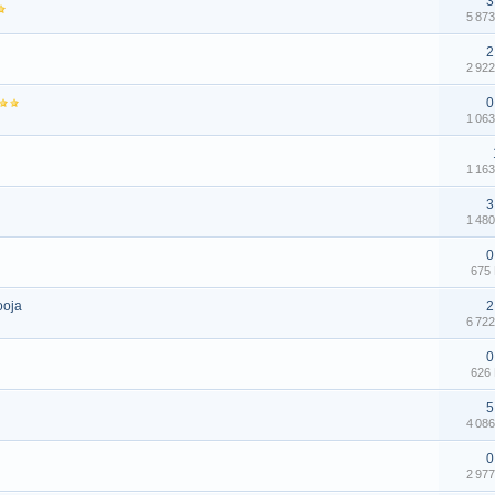
3
5 87
2
2 92
0
1 06
1 16
3
1 48
0
675
looja
2
6 72
0
626
5
4 08
0
2 97