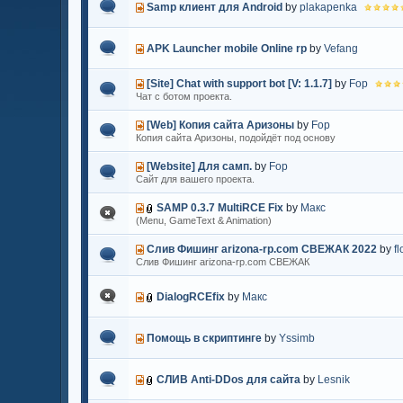
Samp клиент для Android
by
plakapenka
APK Launcher mobile Online rp
by
Vefang
[Site] Chat with support bot [V: 1.1.7]
by
Fop
Чат с ботом проекта.
[Web] Копия сайта Аризоны
by
Fop
Копия сайта Аризоны, подойдёт под основу
[Website] Для самп.
by
Fop
Сайт для вашего проекта.
SAMP 0.3.7 MultiRCE Fix
by
Макс
(Menu, GameText & Animation)
Слив Фишинг arizona-rp.com СВЕЖАК 2022
by
f
Слив Фишинг arizona-rp.com СВЕЖАК
DialogRCEfix
by
Макс
Помощь в скриптинге
by
Yssimb
СЛИВ Anti-DDos для сайта
by
Lesnik