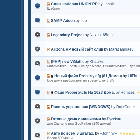
Слив шаблона UNION RP
by
Lesnik
Шаблон
SAMP-Addon
by
!leo
Legendary Project
by
Nexus_65rus
Arizona RP новый сайт слив
by
Marat andlaev
[PHP] new ViMath;
by
Khatsker
Математика - разминка для мозга, ВиМатематика - для к
Новый файл Proberty.cfg (81 Домов)
by
LitFix
Все дома разбросаны по всему штату SA
Файл Property.cfg На 1023 Дома.
by
Romzes
Панель управления [WINDOWS]
by
DarkCoder
Готовые дома с машинами
by
Pycckuu
для Diamond или GodFather (240 домов)
Авто по всем 3 штатах.
by
–Johhny–
Более 500машин