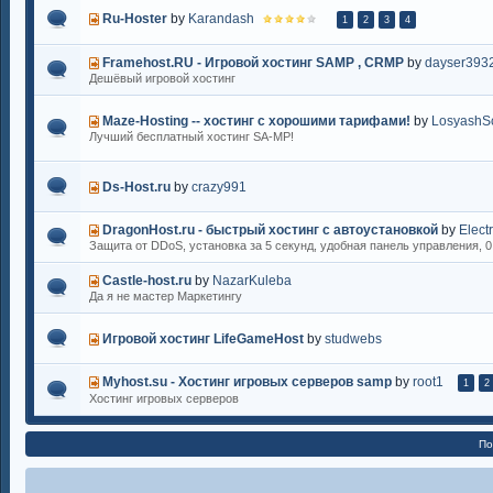
Ru-Hoster
by
Karandash
1
2
3
4
Framehost.RU - Игровой хостинг SAMP , CRMP
by
dayser393
Дешёвый игровой хостинг
Maze-Hosting -- хостинг с хорошими тарифами!
by
LosyashSc
Лучший бесплатный хостинг SA-MP!
Ds-Host.ru
by
crazy991
DragonHost.ru - быстрый хостинг с автоустановкой
by
Electr
Защита от DDoS, установка за 5 секунд, удобная панель управления, 0
Castle-host.ru
by
NazarKuleba
Да я не мастер Маркетингу
Игровой хостинг LifeGameHost
by
studwebs
Myhost.su - Хостинг игровых серверов samp
by
root1
1
2
Хостинг игровых серверов
По