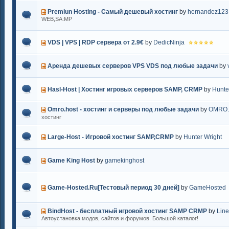
Premiun Hosting - Самый дешевый хостинг
by
hernandez123
WEB,SA:MP
VDS | VPS | RDP сервера от 2.9€
by
DedicNinja
Аренда дешевых серверов VPS VDS под любые задачи
by
Hasl-Host | Хостинг игровых серверов SAMP, CRMP
by
Hunte
Omro.host - хостинг и серверы под любые задачи
by
OMRO
хостинг
Large-Host - Игровой хостинг SAMP,CRMP
by
Hunter Wright
Game King Host
by
gamekinghost
Game-Hosted.Ru[Тестовый период 30 дней]
by
GameHosted
BindHost - бесплатный игровой хостинг SAMP CRMP
by
Lin
Автоустановка модов, сайтов и форумов. Большой каталог!