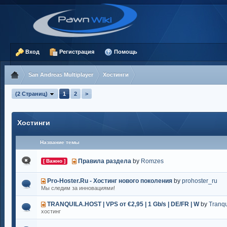
Вход
Регистрация
Помощь
San Andreas Multiplayer
Хостинги
(2 Страниц)
1
2
>
Хостинги
Название темы
Правила раздела
by
Romzes
[ Важно ]
Pro-Hoster.Ru - Хостинг нового поколения
by
prohoster_ru
Мы следим за инновациями!
TRANQUILA.HOST | VPS от €2,95 | 1 Gb/s | DE/FR | W
by
Tranqu
хостинг