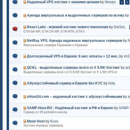
Надежный VPS хостинг с низкими ценами
by
likevps
1
2
Аренда виртуальных и выделенных серверов по всему
by
React Labs - игровой хостинг нового поколения
by
DieSeL
GTA SA-MP, GTA CR-MP, GTA MTA, GTA 5
NetRay VPS. Аренда надежных виртуальных серверов
by
N
Виртуальные сервера Германии и Украины
Долгосрочный VPS в Европе: 6 мес оплаты = 12 мес.
by
xh2
QCKL - выделенные серверы всего от € 9.99! Хостинг
by
qc
Выделенные серверы всего от € 9.99! Хостинг от € 1.99! VPS от
Абузоустойчивый сервер в Европе без KYC
by
hstq
xHost24.com – надежный хостинг с абузоустойчивыми
by
x
SAMP-Host.RU - Надёжный хостинг в РФ и Европе
by
SAMP-
Сервер от 29 рублей в месяц
Moon Host
by
Kuso
Хостинг игровых серверов