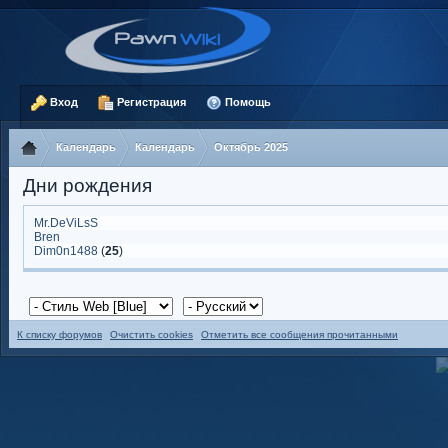
Вход
Регистрация
Помощь
Календарь
Календарь
Октябрь 2025
Дни рождения
Mr.DeViLsS
Bren
Dim0n1488
(
25
)
К списку форумов
Очистить cookies
Отметить все сообщения прочитанными