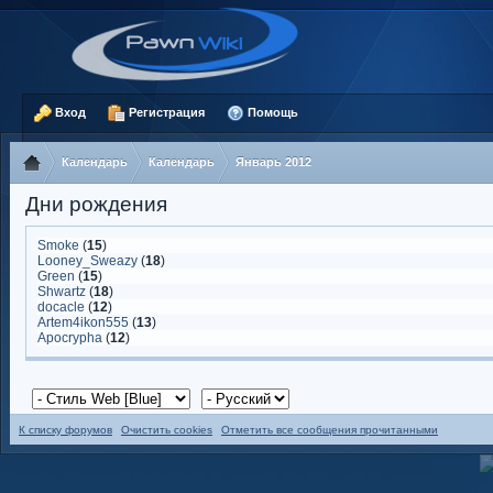
Вход
Регистрация
Помощь
Календарь
Календарь
Январь 2012
Дни рождения
Smoke
(
15
)
Looney_Sweazy
(
18
)
Green
(
15
)
Shwartz
(
18
)
docacle
(
12
)
Artem4ikon555
(
13
)
Apocrypha
(
12
)
К списку форумов
Очистить cookies
Отметить все сообщения прочитанными